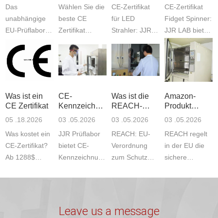
Das
Wählen Sie die
CE-Zertifikat
CE-Zertifikat
unabhängige
beste CE
für LED
Fidget Spinner:
EU-Prüflabor
Zertifikat
Strahler: JJR
JJR LAB bietet
JJR bietet
Prüfstelle: Das
Labor bietet
EU-Tests inkl.
RoHS-Tests für
JJR Amazon
Tests und klare
Kosten.
die CE-
Compliance
Kosten.
Prüfstandards
Kennzeichnung.
Labor bietet
Geprüft
(wie EN 71)
Informieren Sie
alle Tests, Pr...
werden
und al...
Was ist ein
CE-
Was ist die
Amazon-
sich üb...
Standards (E...
CE Zertifikat​
Kennzeichnungs
REACH-
Produkt
dienstleister
Verordnung?
LFGB und
05 .18.2026
03 .05.2026
03 .05.2026
03 .05.2026
REACH
Was kostet ein
JJR Prüflabor
REACH: EU-
REACH regelt
CE-Zertifikat?
bietet CE-
Verordnung
in der EU die
Ab 1288$
Kennzeichnung,
zum Schutz
sichere
bietet das JJR-
LFGB, GS,
von Mensch
Kontrolle von
Labor
FDA, CB &
und Umwelt
Chemikalien
professionelle
RoHS-Tests für
durch
zum Schutz
Tests an. Die
Spielzeug,
Registrierung
von Mensch
Leave us a message
genauen Kos...
Elektronik,...
und
und Umwelt