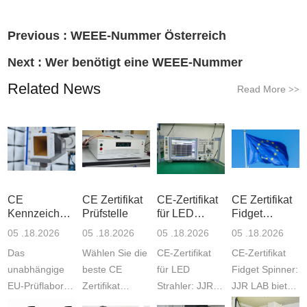
Previous :
WEEE-Nummer Österreich
Next :
Wer benötigt eine WEEE-Nummer
Related News
Read More
>>
CE
CE Zertifikat
CE-Zertifikat
CE Zertifikat
Kennzeichnung
Prüfstelle
für LED
Fidget
RoHS
Strahler
Spinner
05 .18.2026
05 .18.2026
05 .18.2026
05 .18.2026
Das
Wählen Sie die
CE-Zertifikat
CE-Zertifikat
unabhängige
beste CE
für LED
Fidget Spinner:
EU-Prüflabor
Zertifikat
Strahler: JJR
JJR LAB bietet
JJR bietet
Prüfstelle: Das
Labor bietet
EU-Tests inkl.