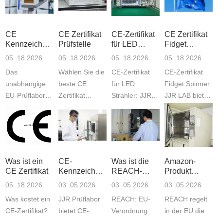
CE
CE Zertifikat
CE-Zertifikat
CE Zertifikat
Kennzeichnung
Prüfstelle
für LED
Fidget
RoHS
Strahler
Spinner
05 .18.2026
05 .18.2026
05 .18.2026
05 .18.2026
Das
Wählen Sie die
CE-Zertifikat
CE-Zertifikat
unabhängige
beste CE
für LED
Fidget Spinner:
EU-Prüflabor
Zertifikat
Strahler: JJR
JJR LAB bietet
JJR bietet
Prüfstelle: Das
Labor bietet
EU-Tests inkl.
RoHS-Tests für
JJR Amazon
Tests und klare
Kosten.
die CE-
Compliance
Kosten.
Prüfstandards
Kennzeichnung.
Labor bietet
Geprüft
(wie EN 71)
Informieren Sie
alle Tests, Pr...
werden
und al...
Was ist ein
CE-
Was ist die
Amazon-
sich üb...
Standards (E...
CE Zertifikat​
Kennzeichnungs
REACH-
Produkt
dienstleister
Verordnung?
LFGB und
05 .18.2026
03 .05.2026
03 .05.2026
03 .05.2026
REACH
Was kostet ein
JJR Prüflabor
REACH: EU-
REACH regelt
CE-Zertifikat?
bietet CE-
Verordnung
in der EU die