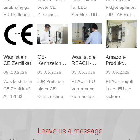
unabhängige
beste CE
für LED
Fidget Spinner:
EU-Prüflabor
Zertifikat
Strahler: JJR
JJR LAB bietet
JJR bietet
Prüfstelle: Das
Labor bietet
EU-Tests inkl.
RoHS-Tests für
JJR Amazon
Tests und klare
Kosten.
die CE-
Compliance
Kosten.
Prüfstandards
Kennzeichnung.
Labor bietet
Geprüft
(wie EN 71)
Informieren Sie
alle Tests, Pr...
werden
und al...
Was ist ein
CE-
Was ist die
Amazon-
sich üb...
Standards (E...
CE Zertifikat​
Kennzeichnungs
REACH-
Produkt
dienstleister
Verordnung?
LFGB und
05 .18.2026
03 .05.2026
03 .05.2026
03 .05.2026
REACH
Was kostet ein
JJR Prüflabor
REACH: EU-
REACH regelt
CE-Zertifikat?
bietet CE-
Verordnung
in der EU die
Ab 1288$
Kennzeichnung,
zum Schutz
sichere
bietet das JJR-
LFGB, GS,
von Mensch
Kontrolle von
Labor
FDA, CB &
und Umwelt
Chemikalien
professionelle
RoHS-Tests für
durch
zum Schutz
Tests an. Die
Spielzeug,
Registrierung
von Mensch
Leave us a message
genauen Kos...
Elektronik,...
und
und Umwelt