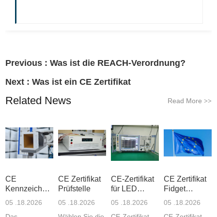
Previous :
Was ist die REACH-Verordnung?
Next :
Was ist ein CE Zertifikat​
Related News
Read More
>>
CE
CE Zertifikat
CE-Zertifikat
CE Zertifikat
Kennzeichnung
Prüfstelle
für LED
Fidget
RoHS
Strahler
Spinner
05 .18.2026
05 .18.2026
05 .18.2026
05 .18.2026
Das
Wählen Sie die
CE-Zertifikat
CE-Zertifikat