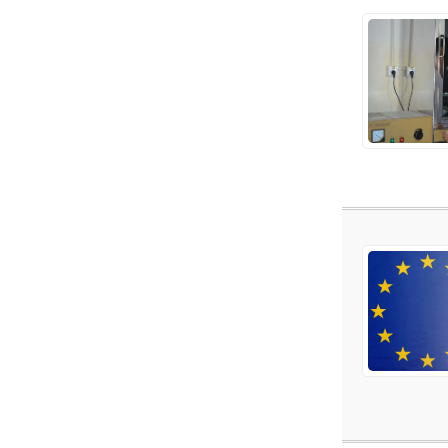
CTIA IEEE1625 Testing
Laboratory
Korea KC Certification
ECAS Certificate UAE
Malaysia's SIRIM certific
ation