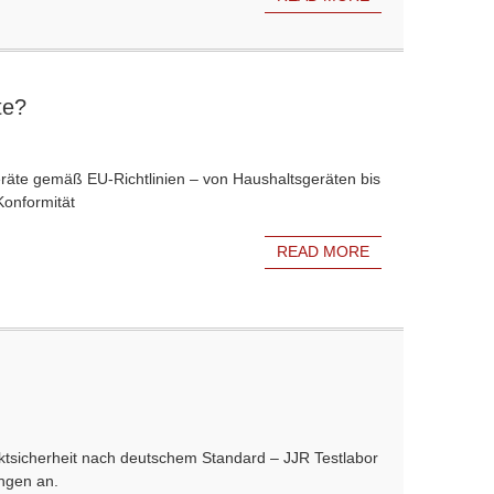
te?
räte gemäß EU-Richtlinien – von Haushaltsgeräten bis
Konformität
READ MORE
uktsicherheit nach deutschem Standard – JJR Testlabor
ungen an.